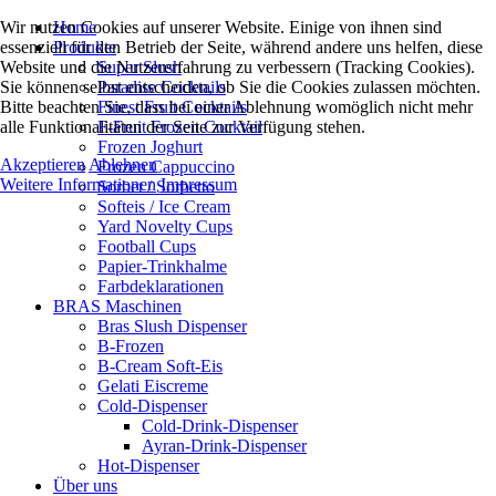
Wir nutzen Cookies auf unserer Website. Einige von ihnen sind
Home
essenziell für den Betrieb der Seite, während andere uns helfen, diese
Produkte
Website und die Nutzererfahrung zu verbessern (Tracking Cookies).
Super Slush
Sie können selbst entscheiden, ob Sie die Cookies zulassen möchten.
Paradise Cocktails
Bitte beachten Sie, dass bei einer Ablehnung womöglich nicht mehr
Finest Fruit Cocktails
alle Funktionalitäten der Seite zur Verfügung stehen.
F-Fruit Frozen Cocktail
Frozen Joghurt
Akzeptieren
Ablehnen
Frozen Cappuccino
Weitere Informationen
Impressum
Sorbet / Sorbetto
Softeis / Ice Cream
Yard Novelty Cups
Football Cups
Papier-Trinkhalme
Farbdeklarationen
BRAS Maschinen
Bras Slush Dispenser
B-Frozen
B-Cream Soft-Eis
Gelati Eiscreme
Cold-Dispenser
Cold-Drink-Dispenser
Ayran-Drink-Dispenser
Hot-Dispenser
Über uns